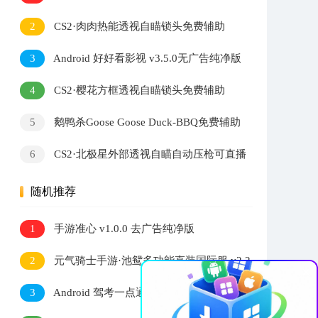
2
CS2·肉肉热能透视自瞄锁头免费辅助
3
Android 好好看影视 v3.5.0无广告纯净版
4
CS2·樱花方框透视自瞄锁头免费辅助
5
鹅鸭杀Goose Goose Duck-BBQ免费辅助
v1.8.3
6
CS2·北极星外部透视自瞄自动压枪可直播
v2.7.3
随机推荐
1
手游准心 v1.0.0 去广告纯净版
2
元气骑士手游·池鸳多功能直装国际服 v2.2
×
3
Android 驾考一点通 v13.9.2解锁会员版