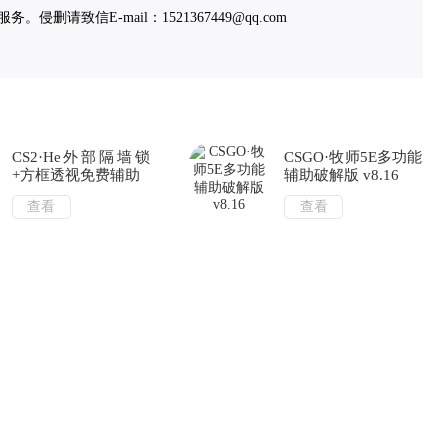
致信E-mail：1521367449@qq.com
CS2·He外部隔墙锁
CSGO·牧师5E多功能
+方框透视免费辅助
辅助破解版 v8.16
查看
查看