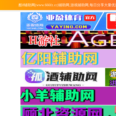
酷8辅助网(www.666fz.cc)辅助网,游戏辅助网,每日分享大