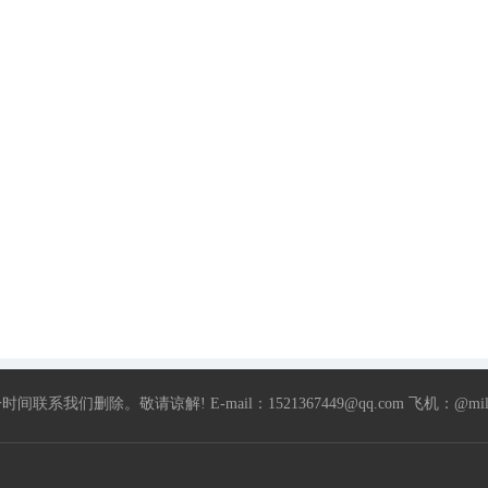
除。敬请谅解! E-mail：1521367449@qq.com 飞机：@milia