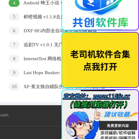
4
Android 蜂王小说 v1.2.7.9无广告纯净版
5
鲜橙视频 v1.1.8去广告纯净版
6
DXF·HG内部全自动刷图辅助破解版
v12.30
7
追剧TV v1.0.1 无广告免费追剧软件 国
产剧动漫电影全收录
8
InternetTest 网络检测工具 Pro v8.8.0.2503
中文绿色版
9
Last Hope Bunker: Zombie Survival
v2.24.04.09中文版
10
XF·蕉太狼自瞄队伤鬼跳无后辅助破解版
v4.0.3
nfc