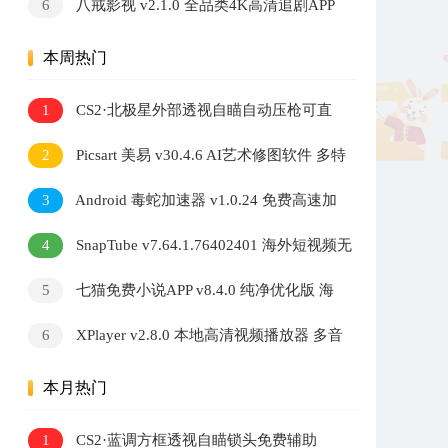
6
八戒影视 v2.1.0 全品类4K高清追剧APP
本周热门
1
CS2·北极星外部透视自瞄自动压枪可直
播 v2.7.3
2
Picsart 美易 v30.4.6 AI艺术修图软件 多特
效照片编辑工具
3
Android 毒蛇加速器 v1.0.24 免费高速加
速器
4
SnapTube v7.64.1.76402401 海外短视频无
水印下载器
5
七猫免费小说APP v8.4.0 纯净优化版 海
量小说阅读软件
6
XPlayer v2.8.0 本地高清视频播放器 多音
轨解码自定义音效调节软件
本月热门
1
CS2·蓝调方框透视自瞄锁头免费辅助