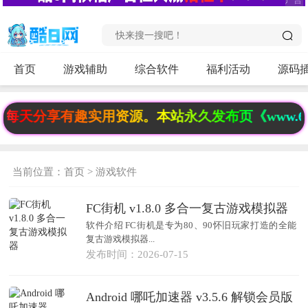
首页
游戏辅助
综合软件
福利活动
源码
天分享有趣实用资源。本站永久发布页《www.6fb
当前位置：
首页
>
游戏软件
FC街机 v1.8.0 多合一复古游戏模拟器
软件介绍 FC街机是专为80、90怀旧玩家打造的全能
复古游戏模拟器...
发布时间：2026-07-15
Android 哪吒加速器 v3.5.6 解锁会员版