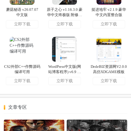
蘑菇秘语 v26.07.07
原子之心 v1.16.3.0 豪
挺进地牢 v2.1.9 豪华
中文版
华中文终极版 附修改
中文内置整合版
器
立即下载
立即下载
立即下载
CS2外部C++作弊源码
WordPress中文版(网
DedeBIZ资源网V2.0.0
编译可用
站博客程序) v6.9 正
高仿XDGAME模板
式版-优化教程
立即下载
立即下载
立即下载
文章专区