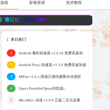
费游戏
影视资源
技术教程
住，永不迷路！
本日热门
Android 毒蛇加速器 v1.0.24 免费高速加
1
速器
Android Pony-加速器 v1.3.9 免费高速加速
2
器
MiFun v1.6.2 国漫日漫特摄聚合动漫软
3
件
Opera Portable(Opera浏览器)
4
v134.0.5954.46 官方便携版
MicoMico 动漫 v5.9.9 正版二次元追番
5
神器