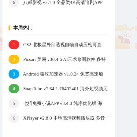
八戒影视 v2.1.0 全品类4K高清追剧APP
6
本周热门
CS2·北极星外部透视自瞄自动压枪可直
1
播 v2.7.3
Picsart 美易 v30.4.6 AI艺术修图软件 多特
2
效照片编辑工具
Android 毒蛇加速器 v1.0.24 免费高速加
3
速器
SnapTube v7.64.1.76402401 海外短视频无
4
水印下载器
七猫免费小说APP v8.4.0 纯净优化版 海
5
量小说阅读软件
XPlayer v2.8.0 本地高清视频播放器 多音
6
轨解码自定义音效调节软件