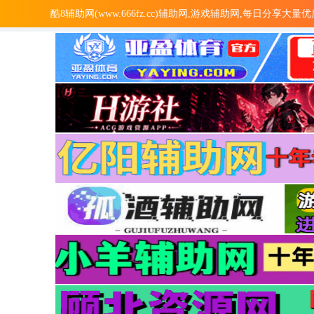
酷8辅助网(www.666fz.cc)辅助网,游戏辅助网,每日分享大