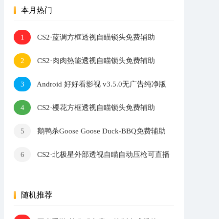
本月热门
CS2·蓝调方框透视自瞄锁头免费辅助
1
CS2·肉肉热能透视自瞄锁头免费辅助
2
Android 好好看影视 v3.5.0无广告纯净版
3
CS2·樱花方框透视自瞄锁头免费辅助
4
鹅鸭杀Goose Goose Duck-BBQ免费辅助
5
v1.8.3
CS2·北极星外部透视自瞄自动压枪可直播
6
v2.7.3
随机推荐