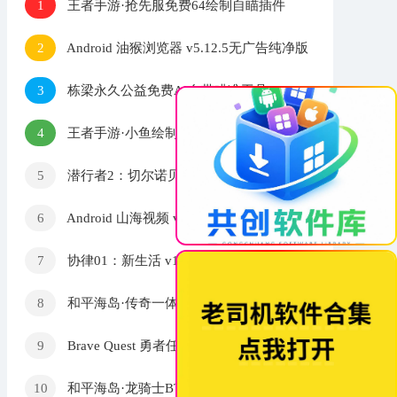
王者手游·抢先服免费64绘制自瞄插件
1
v6.20
Android 油猴浏览器 v5.12.5无广告纯净版
2
栋梁永久公益免费AI自带瞄准工具pro-
3
×
max版本
王者手游·小鱼绘制自瞄上帝视角一体插件
4
v1.3
潜行者2：切尔诺贝利之心 三十二项修
5
改器 v1.0-v1.4
Android 山海视频 v1.6.0去广告纯净版
6
协律01：新生活 v1.0.0.8250 内置整合
7
中文版
和平海岛·传奇一体直装绘制自瞄辅助
8
v5.12
Brave Quest 勇者任务 v1.0.6 中文版
9
和平海岛·龙骑士BT版x8盒子版 v16
10