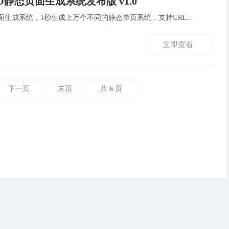
O静态页面生成系统发布版 v1.0
O静态页面生成系统，1秒生成上万个不同的静态单页系统，支持URL...
立即查看
下一页
末页
共
6
页