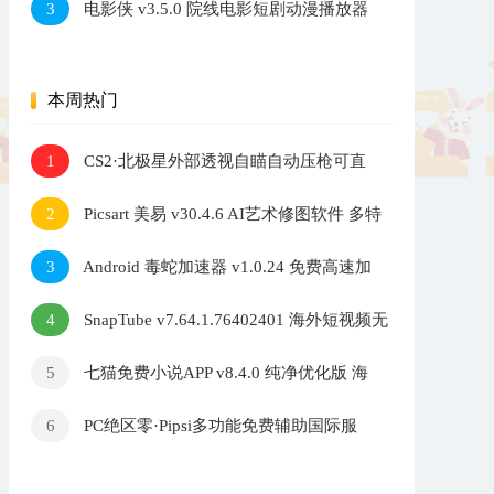
电影侠 v3.5.0 院线电影短剧动漫播放器
3
多内核切换高清观影软件
本周热门
CS2·北极星外部透视自瞄自动压枪可直
1
播 v2.7.3
Picsart 美易 v30.4.6 AI艺术修图软件 多特
2
效照片编辑工具
Android 毒蛇加速器 v1.0.24 免费高速加
3
速器
SnapTube v7.64.1.76402401 海外短视频无
4
水印下载器
七猫免费小说APP v8.4.0 纯净优化版 海
5
量小说阅读软件
PC绝区零·Pipsi多功能免费辅助国际服
6
v0.6.2