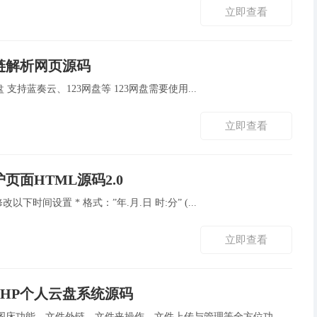
立即查看
链解析网页源码
不支持百度网盘、阿里云盘 支持蓝奏云、123网盘等 123网盘需要使用...
立即查看
页面HTML源码2.0
* 维护时间配置区域 – 请修改以下时间设置 * 格式：”年.月.日 时:分” (...
立即查看
PHP个人云盘系统源码
强大的PHP个人云盘系统 图床功能、文件外链、文件夹操作、文件上传与管理等全方位功...