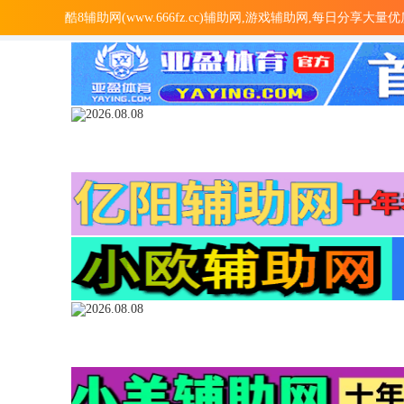
酷8辅助网(www.666fz.cc)辅助网,游戏辅助网,每日分享大