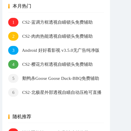
本月热门
CS2·蓝调方框透视自瞄锁头免费辅助
1
CS2·肉肉热能透视自瞄锁头免费辅助
2
Android 好好看影视 v3.5.0无广告纯净版
3
CS2·樱花方框透视自瞄锁头免费辅助
4
鹅鸭杀Goose Goose Duck-BBQ免费辅助
5
v1.8.3
CS2·北极星外部透视自瞄自动压枪可直播
6
v2.7.3
随机推荐