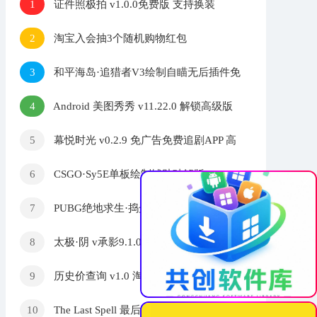
证件照极拍 v1.0.0免费版 支持换装
1
淘宝入会抽3个随机购物红包
2
和平海岛·追猎者V3绘制自瞄无后插件免
3
费版
Android 美图秀秀 v11.22.0 解锁高级版
4
幕悦时光 v0.2.9 免广告免费追剧APP 高
5
清多线路版
CSGO·Sy5E单板绘制辅助破解版 v11.11
6
×
PUBG绝地求生·捣蛋鬼DMA绘制自瞄雷
7
达物资
太极·阴 v承影9.1.0无需ROOT用Xposed框
8
架
历史价查询 v1.0 淘宝天猫京东拼多多唯
9
品会历史价格查询
The Last Spell 最后的咒语 v1.2.18.3 豪华
10