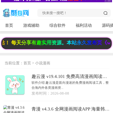
首页
游戏辅助
综合软件
福利活动
源码
！ 每天分享有趣实用资源。本站永久发布页《www.6
当前位置：
首页
>
小说漫画
趣云漫 v19.4.101 免费高清漫画阅读APP
软件介绍 趣云漫是面向漫迷的免费漫画阅读工具，整
合海内外各类漫画资...
发布时间：2026-08-08
青漫 v4.3.6 全网漫画阅读APP 海量韩漫国漫离线缓存工具