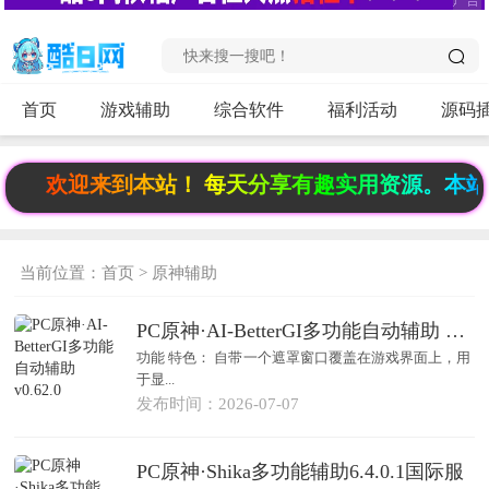
首页
游戏辅助
综合软件
福利活动
源码
欢迎来到本站！ 每天分享有趣实用资源。本站永久发
当前位置：
首页
>
原神辅助
PC原神·AI-BetterGI多功能自动辅助 v0.62.0
功能 特色： 自带一个遮罩窗口覆盖在游戏界面上，用
于显...
发布时间：2026-07-07
PC原神·Shika多功能辅助6.4.0.1国际服