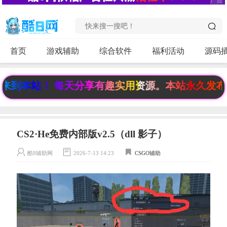
首页
游戏辅助
综合软件
福利活动
源码
到本站！ 每天分享有趣实用资源。本站永久发布页《ww
CS2·He免费内部版v2.5（dll 影子）
酷8辅助网
2026-7-13 14:23
CSGO辅助