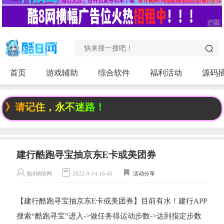
首页
游戏辅助
综合软件
福利活动
源码
op》请记住，永不迷路！
建行酷跑寻宝抽京东E卡或美团券
酷8辅助网
2022-9-14 16:45
活动分享
【建行酷跑寻宝抽京东E卡或美团券】目前有水！建行APP
搜索“酷跑寻宝”进入->做任务得运动步数->达到指定步数