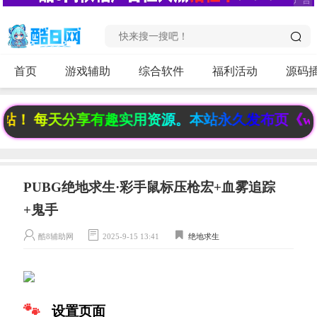
首页
游戏辅助
综合软件
福利活动
源码
！ 每天分享有趣实用资源。本站永久发布页《www.6
PUBG绝地求生·彩手鼠标压枪宏+血雾追踪
+鬼手
酷8辅助网
2025-9-15 13:41
绝地求生
设置页面