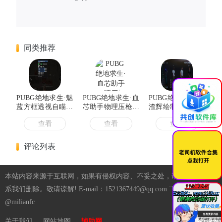
同类推荐
×
PUBG绝地求生·魅
PUBG绝地求生·血
PUBG绝地求生·渣
蓝方框透视自瞄辅
芯助手物理压枪血
渣辉绘制自瞄辅助
助
雾追踪 v2.23
v10.19
查看
查看
查看
评论列表
本站内容来源于互联网，如果有侵权内容、不妥之处，请第一时间联
系我们删除。敬请谅解! E-mail：1521367449@qq.com 飞机：
@milianfc
关于我们
网站地图
辅助网