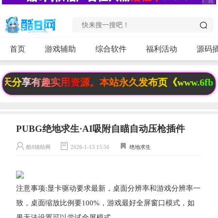
首页
游戏辅助
综合软件
福利活动
源码
分享有趣实用资源。本站永久发布页《www.6fb.t
PUBG绝地求生·AI吸附自瞄自动压枪插件
酷8辅助网
2026-1-13 15:56
绝地求生
注意事项:显卡驱动要求最新，桌面分辨率和游戏分辨率一
致，桌面缩放比例要100%，游戏最好全屏窗口模式，如
果无法设置可以尝试全屏模式