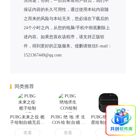
法用途，否则，一切后果请用户自负，我们不
保证内容的长久可用性，通过使用本站内容随
之而来的风险与本站无关，您必须在下载后的
24个小时之内，从您的电脑/手机中彻底删除上
述内容。如果您喜欢该程序，请支持正版软
件，得到更好的正版服务。侵删请致信E-mail：
1521367449@qq.com
同类推荐
×
PUBG未来之役·栀
PUBG绝地求生
PUBG绝地求生·星
子绘制自瞄无后防
·COS绘制自瞄漏
星绘制自瞄辅助免
抖子追插件 v1.3
打多功能辅助
费版
查看
查看
查看
v2.24