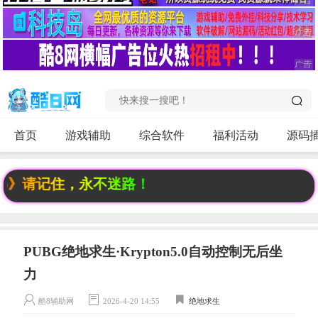
首页
游戏辅助
综合软件
福利活动
源码
p》请记住，永不迷路！
PUBG绝地求生·Krypton5.0自动控制无后坐
力
酷8辅助网
2026-4-20 14:55
绝地求生