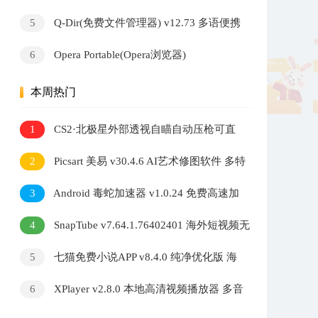
多语便携版
5
Q-Dir(免费文件管理器) v12.73 多语便携
版
6
Opera Portable(Opera浏览器)
v134.0.5954.46 官方便携版
本周热门
1
CS2·北极星外部透视自瞄自动压枪可直
播 v2.7.3
2
Picsart 美易 v30.4.6 AI艺术修图软件 多特
效照片编辑工具
3
Android 毒蛇加速器 v1.0.24 免费高速加
速器
4
SnapTube v7.64.1.76402401 海外短视频无
水印下载器
5
七猫免费小说APP v8.4.0 纯净优化版 海
量小说阅读软件
6
XPlayer v2.8.0 本地高清视频播放器 多音
轨解码自定义音效调节软件