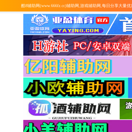
酷8辅助网(www.666fz.cc)辅助网,游戏辅助网,每日分享大