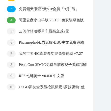
色版
3
免费领天眼查7天VIP会员「9月9号」
4
阿里云盘小白羊版 v3.13.5免安装绿色版
5
云闪付骑哈啰单车最高立减2元
6
Phasmophobia恐鬼症·BBQ中文免费辅助
v1.5.4
7
我的世界·EC直装多功能免费辅助 v7.27
8
Pixel Gun 3D·TC免费自喵透视子弹追踪辅
助1.0.6
9
RP7 七键骑士 v0.8.0 中文版
10
CSGO罗技全系压枪鼠标宏+罗技驱动+使
用说明