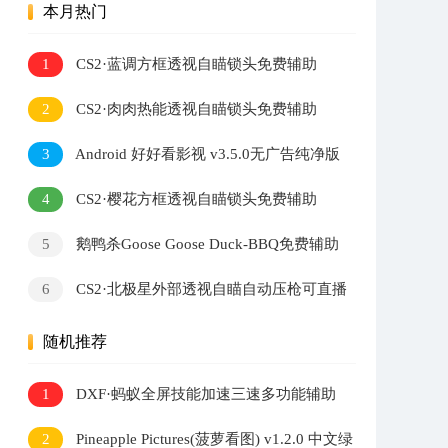
本月热门
1
CS2·蓝调方框透视自瞄锁头免费辅助
2
CS2·肉肉热能透视自瞄锁头免费辅助
3
Android 好好看影视 v3.5.0无广告纯净版
4
CS2·樱花方框透视自瞄锁头免费辅助
5
鹅鸭杀Goose Goose Duck-BBQ免费辅助
v1.8.3
6
CS2·北极星外部透视自瞄自动压枪可直播
v2.7.3
随机推荐
1
DXF·蚂蚁全屏技能加速三速多功能辅助
v6.9
2
Pineapple Pictures(菠萝看图) v1.2.0 中文绿