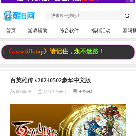
首页
游戏辅助
综合软件
福利活动
源码
w.6fb.top》请记住，永不迷路！
百英雄传 v20240502豪华中文版
酷8辅助网
2024-5-6 09:47
免费游戏