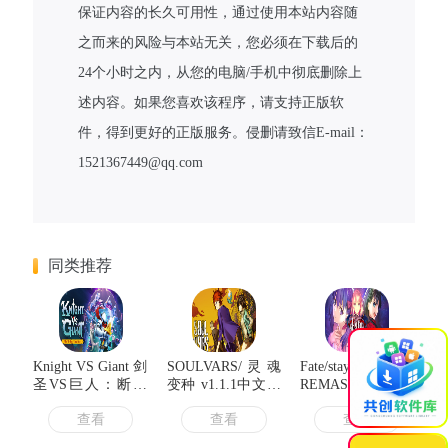
保证内容的长久可用性，通过使用本站内容随
之而来的风险与本站无关，您必须在下载后的
24个小时之内，从您的电脑/手机中彻底删除上
述内容。如果您喜欢该程序，请支持正版软
件，得到更好的正版服务。侵删请致信E-mail：
1521367449@qq.com
同类推荐
×
Knight VS Giant 剑
SOULVARS/灵魂
Fate/stay night
圣VS巨人：断裂
变种 v1.1.1中文版
REMASTERED 命
圣剑 v1.0.7a中文
解压即玩
运之夜 v1.1.127中
查看
查看
查看
版
文重制版