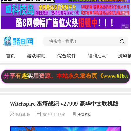
首页
游戏辅助
综合软件
福利活动
源码
享有趣实用资源。本站永久发布页《www.6fb.to
Witchspire 巫塔战记 v27999 豪华中文联机版
酷8辅助网
2026-6-11 13:03
免费游戏