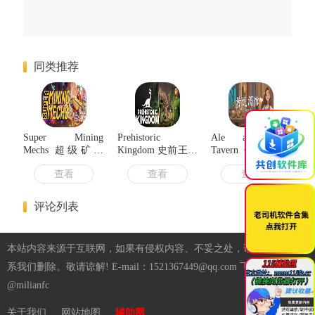
同类推荐
×
Super Mining
Prehistoric
Ale and Tale
Mechs 超级矿机
Kingdom 史前王国
Tavern 传说酒馆
v1.00.78 中文版
v1.10.48 中文版
v1.1.11 中文版
查看
查看
查看
评论列表
本站内容来源于互联网，如果有侵权内容、不妥之处，请第一时间联
系我们删除。敬请谅解! E-mail：1521367449@qq.com 飞机：
@milianfc
关于我们
网站地图
辅助网