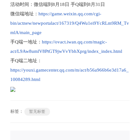
活动时间：微信端到8月18日 手Q端到8月31日
微信端地址：
https://game.weixin.qq.com/cgi-
bin/actnew/newportalact/167319/Q4Wu1ei9YcRLm9RM_Tv
mlA/main_page
手Q端一地址：
https://ovact.iwan.qq.com/magic-
act/L9Aw8umlV8PtGT9jwVvYbhXprg/index_index.html
手Q端二地址：
https://youxi.gamecenter.qq.com/m/act/b56a966b6e3d17a6_
10084289.html
标签：
暂无标签