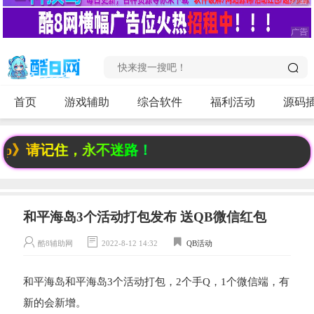
首页
游戏辅助
综合软件
福利活动
源码
op》请记住，永不迷路！
和平海岛3个活动打包发布 送QB微信红包
酷8辅助网
2022-8-12 14:32
QB活动
和平海岛和平海岛3个活动打包，2个手Q，1个微信端，有
新的会新增。