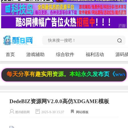
首页
游戏辅助
综合软件
福利活动
源码
 每天分享有趣实用资源。本站永久发布页《www.6f
DedeBIZ资源网V2.0.0高仿XDGAME模板
酷8辅助网
2025-9-30 15:37
网站模板