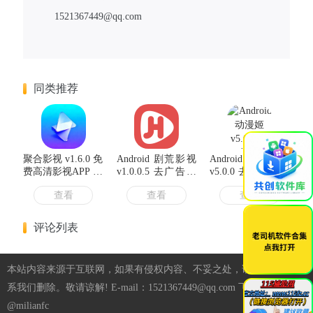
1521367449@qq.com
同类推荐
×
聚合影视 v1.6.0 免
Android 剧荒影视
Android 动漫姬
费高清影视APP 全
v1.0.0.5 去广告纯
v5.0.0 去广告纯净
网影视聚合一键播
净版
版
查看
查看
查看
放
评论列表
本站内容来源于互联网，如果有侵权内容、不妥之处，请第一时间联
系我们删除。敬请谅解! E-mail：1521367449@qq.com 飞机：
@milianfc