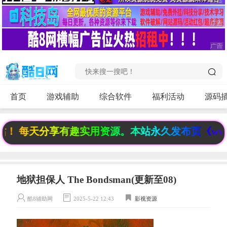
首页
游戏辅助
综合软件
福利活动
源码
 每天分享有趣实用资源。本站永久发布页《www.6f
地狱担保人 The Bondsman(更新至08)
酷8辅助网
2025-5-22 12:43
影视资源