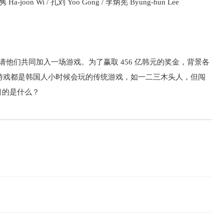
隽 Ha-joon Wi / 孔刘 Yoo Gong / 李炳宪 Byung-hun Lee
请他们共同加入一场游戏。为了赢取 456 亿韩元的奖金，背景各
轮游戏都是韩国人小时候会玩的传统游戏，如一二三木头人，但闯
目的是什么？