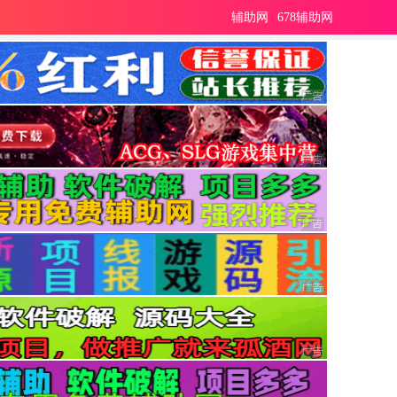
辅助网
678辅助网