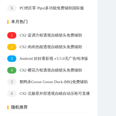
量小说阅读软件
6
PC绝区零·Pipsi多功能免费辅助国际服
v0.6.2
本月热门
1
CS2·蓝调方框透视自瞄锁头免费辅助
2
CS2·肉肉热能透视自瞄锁头免费辅助
3
Android 好好看影视 v3.5.0无广告纯净版
4
CS2·樱花方框透视自瞄锁头免费辅助
5
鹅鸭杀Goose Goose Duck-BBQ免费辅助
v1.8.3
6
CS2·北极星外部透视自瞄自动压枪可直播
v2.7.3
随机推荐