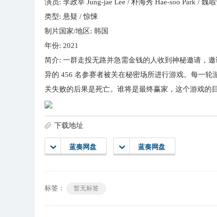
演员: 李政宰 Jung-jae Lee / 朴海秀 Hae-soo Park / 魏嘏
类型: 悬疑 / 惊悚
制片国家/地区: 韩国
年份: 2021
简介: 一群走投无路并急需金钱的人收到神秘邀请，邀
异的 456 名参赛者被关在秘密场所进行游戏。每一
关失败的后果是死亡。谁将是最终赢家，这个游戏的
下载地址
蓝奏网盘
蓝奏网盘
标签：
暂无标签