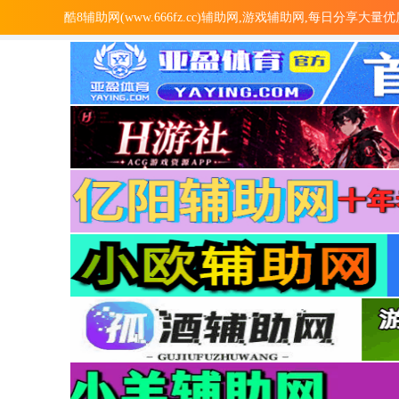
酷8辅助网(www.666fz.cc)辅助网,游戏辅助网,每日分享大