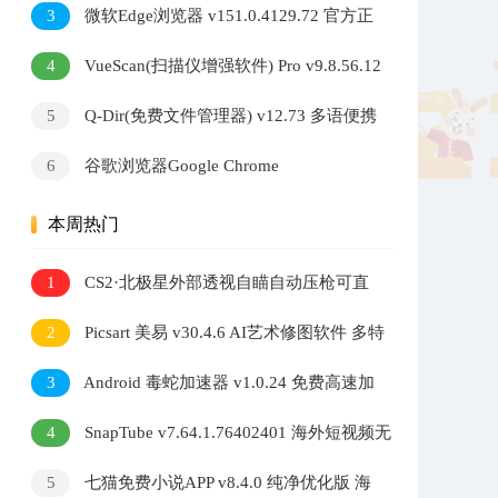
3
微软Edge浏览器 v151.0.4129.72 官方正
式版
4
VueScan(扫描仪增强软件) Pro v9.8.56.12
多语便携版
5
Q-Dir(免费文件管理器) v12.73 多语便携
版
6
谷歌浏览器Google Chrome
v151.0.7922.109 官方正式版
本周热门
1
CS2·北极星外部透视自瞄自动压枪可直
播 v2.7.3
2
Picsart 美易 v30.4.6 AI艺术修图软件 多特
效照片编辑工具
3
Android 毒蛇加速器 v1.0.24 免费高速加
速器
4
SnapTube v7.64.1.76402401 海外短视频无
水印下载器
5
七猫免费小说APP v8.4.0 纯净优化版 海