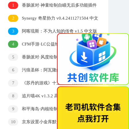
1
香肠派对·神童绘制自瞄无后多功能插件
v1.0
2
Synergy 奇星协力 v0.4.2411271504 中文
版
3
阿喀琉斯：不为人知的传奇 v1.5 中文版
×
4
CFM手游·LC公益绘制自瞄多功能插件
v1.0
5
香肠派对·风度绘制自瞄多功能辅助免费
版 v3.0
6
污痕圣杯：阿瓦隆的陨落 v1.20 中文版
7
《苏丹的游戏》十五项修改器 v1.0
8
追片喵4K v1.3.2 高清免费影视追剧软件
全网4K影视大全
9
和平海岛·内核绘制自瞄无后聚点范围
v12.15
10
京东设置小金库默认支付领5元支付券