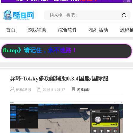
首页
游戏辅助
综合软件
福利活动
源码
.top》请记住，永不迷路！
异环·Tokky多功能辅助0.3.4国服/国际服
酷8辅助网
2026-8-1 21:47
游戏辅助