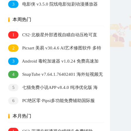
3
电影侠 v3.5.0 院线电影短剧动漫播放器
多内核切换高清观影软件
本周热门
1
CS2·北极星外部透视自瞄自动压枪可直
播 v2.7.3
2
Picsart 美易 v30.4.6 AI艺术修图软件 多特
效照片编辑工具
3
Android 毒蛇加速器 v1.0.24 免费高速加
速器
4
SnapTube v7.64.1.76402401 海外短视频无
水印下载器
5
七猫免费小说APP v8.4.0 纯净优化版 海
量小说阅读软件
6
PC绝区零·Pipsi多功能免费辅助国际服
v0.6.2
本月热门