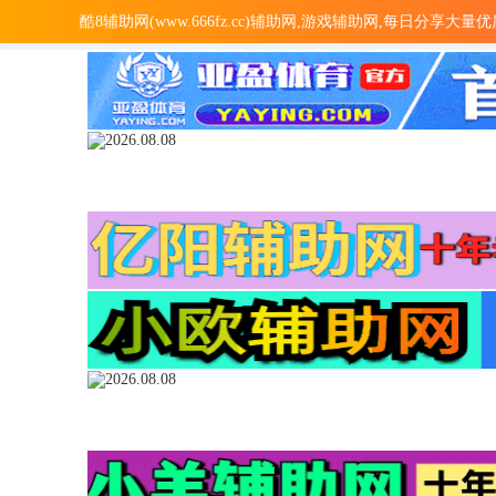
酷8辅助网(www.666fz.cc)辅助网,游戏辅助网,每日分享大