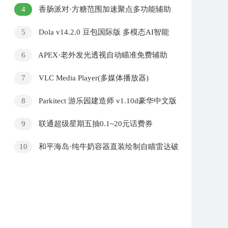
解版
4
香肠派对·方糖范围加速聚点多功能辅助
v6.5
5
Dola v14.2.0 豆包国际版 多模态AI智能
对话助手APP
6
APEX·老外发光透视自动瞄准免费辅助
v8.29
7
VLC Media Player(多媒体播放器)
v3.0.23 中文绿色版
8
Parkitect 游乐园建造师 v1.10d豪华中文版
9
联通超级星期五抽0.1~20元话费券
10
和平海岛·纯牛奶容器直装绘制自瞄雷达破
解版 v5.21