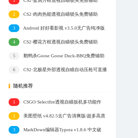
1
CS2·蓝调方框透视自瞄锁头免费辅助
2
CS2·肉肉热能透视自瞄锁头免费辅助
3
Android 好好看影视 v3.5.0无广告纯净版
4
CS2·樱花方框透视自瞄锁头免费辅助
5
鹅鸭杀Goose Goose Duck-BBQ免费辅助
v1.8.3
6
CS2·北极星外部透视自瞄自动压枪可直播
v2.7.3
随机推荐
1
CSGO·Selectfire透视自瞄扳机多功能作
弊辅助 v8.15
2
美图壁纸 v4.82.5去广告清爽版/超多高质
量美女图片大饱眼福
3
MarkDown编辑器Typora v1.8.6 中文破