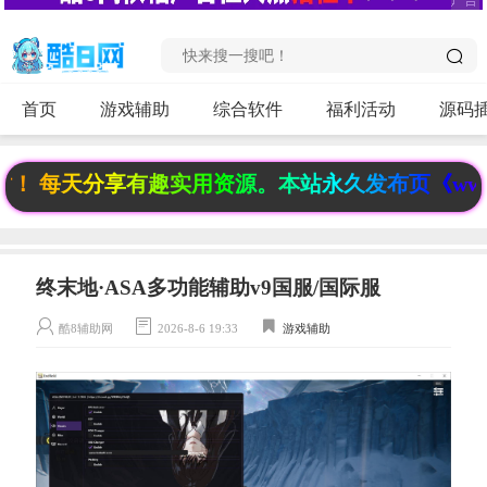
首页
游戏辅助
综合软件
福利活动
源码
 每天分享有趣实用资源。本站永久发布页《www.6f
终末地·ASA多功能辅助v9国服/国际服
酷8辅助网
2026-8-6 19:33
游戏辅助