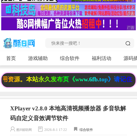
首页
游戏辅助
综合软件
福利活动
源码
源。本站永久发布页《www.6fb.top》请记住，
XPlayer v2.8.0 本地高清视频播放器 多音轨解
码自定义音效调节软件
酷8辅助网
2026-8-1 17:22
综合软件