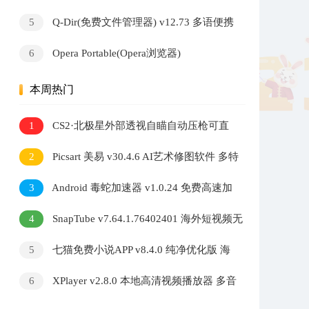
多语便携版
5
Q-Dir(免费文件管理器) v12.73 多语便携
版
6
Opera Portable(Opera浏览器)
v134.0.5954.46 官方便携版
本周热门
1
CS2·北极星外部透视自瞄自动压枪可直
播 v2.7.3
2
Picsart 美易 v30.4.6 AI艺术修图软件 多特
效照片编辑工具
3
Android 毒蛇加速器 v1.0.24 免费高速加
速器
4
SnapTube v7.64.1.76402401 海外短视频无
水印下载器
5
七猫免费小说APP v8.4.0 纯净优化版 海
量小说阅读软件
6
XPlayer v2.8.0 本地高清视频播放器 多音
轨解码自定义音效调节软件