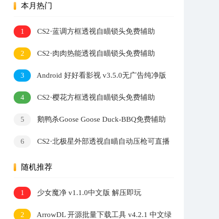
本月热门
1
CS2·蓝调方框透视自瞄锁头免费辅助
2
CS2·肉肉热能透视自瞄锁头免费辅助
3
Android 好好看影视 v3.5.0无广告纯净版
4
CS2·樱花方框透视自瞄锁头免费辅助
5
鹅鸭杀Goose Goose Duck-BBQ免费辅助
v1.8.3
6
CS2·北极星外部透视自瞄自动压枪可直播
v2.7.3
随机推荐
1
少女魔净 v1.1.0中文版 解压即玩
2
ArrowDL 开源批量下载工具 v4.2.1 中文绿