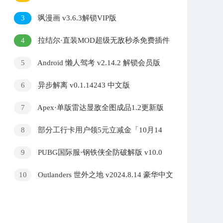
色版
3
飒漫画 v3.6.3解锁VIP版
4
拉结尔·直装MOD超级无敌秒杀免费插件
v5.22
5
Android 懒人驾考 v2.14.2 解锁会员版
6
异步解离 v0.1.14243 中文版
7
Apex·单版雷达显敌全图成品1.2更新版
8
部分工行卡用户领5元立减金「10月14
号」
9
PUBG国际服·钢铁侠全防破解版 v10.0
10
Outlanders 世外之地 v2024.8.14 豪华中文
版