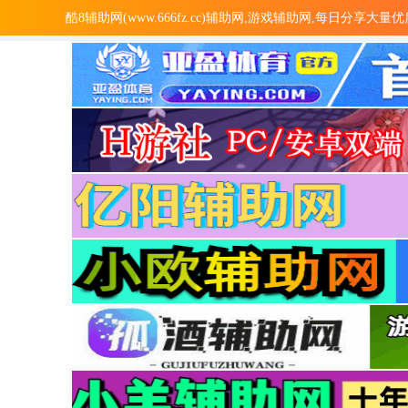
酷8辅助网(www.666fz.cc)辅助网,游戏辅助网,每日分享大