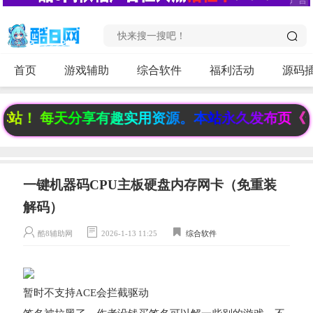
首页
游戏辅助
综合软件
福利活动
源码
站！ 每天分享有趣实用资源。本站永久发布页《www.
一键机器码CPU主板硬盘内存网卡（免重装
解码）
酷8辅助网
2026-1-13 11:25
综合软件
暂时不支持ACE会拦截驱动