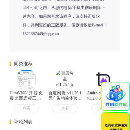
24个小时之内，从您的电脑/手机中彻底删除上
述内容。如果您喜欢该程序，请支持正版软
件，得到更好的正版服务。侵删请致信E-mail：
1521367449@qq.com
同类推荐
×
UltraVNC(开源免
百度网盘 v11.26.1
Android 改图鸭
费桌面远程工具)
无广告精简体验内
v1.2.0.3解锁会员
v1.8.2.4 中文绿色
部版
版
查看
查看
查看
版
评论列表