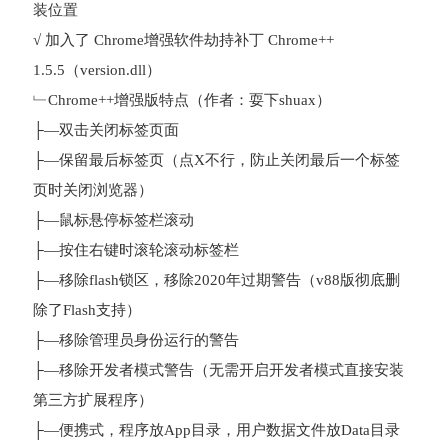
装位置
√ 加入了 Chrome增强软件劫持补丁 Chrome++
1.5.5（version.dll）
﹂Chrome++增强版特点（作者：耍下shuax）
├—双击关闭标签页面
├—保留最后标签页（点X不行，防止关闭最后一个标签
页时关闭浏览器）
├—鼠标悬停标签栏滚动
├—按住右键时滚轮滚动标签栏
├—移除flash锁区，移除2020年过期警告（v88版彻底删
除了Flash支持）
├—移除管理员身份运行的警告
├—移除开发者模式警告（无需开启开发者模式直接安装
第三方扩展程序）
├—便携式，程序放App目录，用户数据文件放Data目录