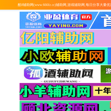
酷8辅助网(www.666fz.cc)辅助网,游戏辅助网,每日分享大