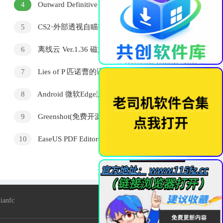
4
Outward Definitive Edition v20240607中文
版
5
CS2·外部透视自瞄扳机连跳多功能辅助
6
离线云 Ver.1.36 磁力解析/会员解锁版
7
Lies of P 匹诺曹的谎言 v1.8.0.0 豪华中
文版
8
Android 微软Edge浏览器 v143.0.3650.125
谷歌版
9
Greenshot(免费开源截图工具) v1.3.312
多语便携版
10
EaseUS PDF Editor(易我PDF编辑软件) Pro
v6.4.2.0
nfc