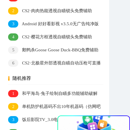
2
CS2·肉肉热能透视自瞄锁头免费辅助
3
Android 好好看影视 v3.5.0无广告纯净版
4
CS2·樱花方框透视自瞄锁头免费辅助
5
鹅鸭杀Goose Goose Duck-BBQ免费辅助
v1.8.3
6
CS2·北极星外部透视自瞄自动压枪可直播
v2.7.5
随机推荐
1
和平海岛·兔子绘制自瞄多功能辅助破解
版 v1.20
2
单机防护机器码不出10年机器码（仿网吧
无盘）「2022.1.15」
×
3
饭后影院TV_3.0电视盒子版