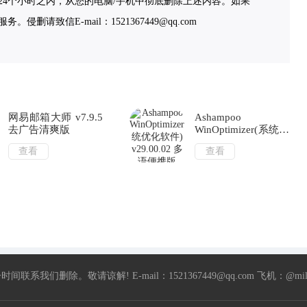
4个小时之内，从您的电脑/手机中彻底删除上述内容。如果
致信E-mail：1521367449@qq.com
网易邮箱大师 v7.9.5
Ashampoo
去广告清爽版
WinOptimizer(系统优
化软件) v29.00.02 多
查看
查看
语便携版
除。敬请谅解! E-mail：1521367449@qq.com 飞机：@milia