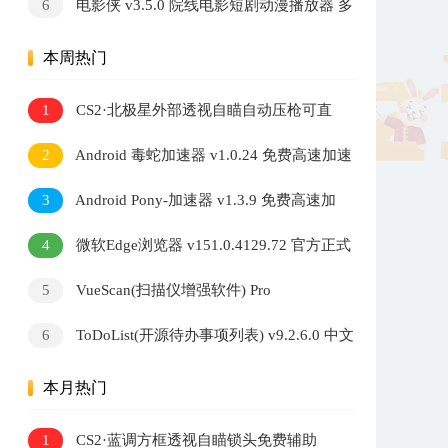
6
电影侠 v3.5.0 院线电影短剧动漫播放器 多
内核切换高清观影软件
本周热门
1
CS2·北极星外部透视自瞄自动压枪可直
播 v2.7.5
2
Android 毒蛇加速器 v1.0.24 免费高速加速
器
3
Android Pony-加速器 v1.3.9 免费高速加
速器
4
微软Edge浏览器 v151.0.4129.72 官方正式
版
5
VueScan(扫描仪增强软件) Pro
v9.8.56.12 多语便携版
6
ToDoList(开源待办事项列表) v9.2.6.0 中文
绿色版
本月热门
1
CS2·蓝调方框透视自瞄锁头免费辅助