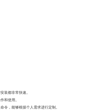
。
。
。
，下载和安装都非常快速。
易于操作和使用。
插件和自定义命令，能够根据个人需求进行定制。