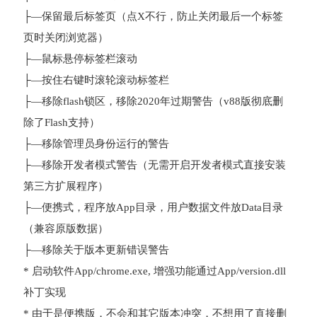
├—保留最后标签页（点X不行，防止关闭最后一个标签
页时关闭浏览器）
├—鼠标悬停标签栏滚动
├—按住右键时滚轮滚动标签栏
├—移除flash锁区，移除2020年过期警告（v88版彻底删
除了Flash支持）
├—移除管理员身份运行的警告
├—移除开发者模式警告（无需开启开发者模式直接安装
第三方扩展程序）
├—便携式，程序放App目录，用户数据文件放Data目录
（兼容原版数据）
├—移除关于版本更新错误警告
* 启动软件App/chrome.exe, 增强功能通过App/version.dll
补丁实现
* 由于是便携版，不会和其它版本冲突，不想用了直接删