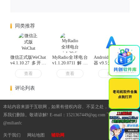
同类推荐
×
微信正式版WeChat
MyRadio全球电台
Android Alook浏览
v4.1.10.27 多开防
v1.1.20.0711解锁
器 v9.5无广告纯净
撤回带提示绿色版
会员版
版
查看
查看
查看
& 安装版
评论列表
本站内容来源于互联网，如果有侵权内容、不妥之处，请第一时间联
系我们删除。敬请谅解! E-mail：1521367449@qq.com 飞机：
@milianfc
关于我们
网站地图
辅助网