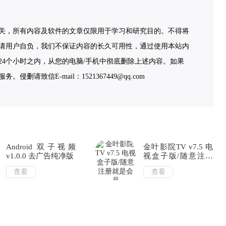
关，所有内容及软件的文章仅限用于学习和研究目的。不得将
请用户自负，我们不保证内容的长久可用性，通过使用本站内
4个小时之内，从您的电脑/手机中彻底删除上述内容。如果
致信E-mail：1521367449@qq.com
Android 双子视频
金叶影院TV v7.5 电
v1.0.0 去广告纯净版
视盒子版/随意注册
就是会员
查看
查看
「2022.4.14」