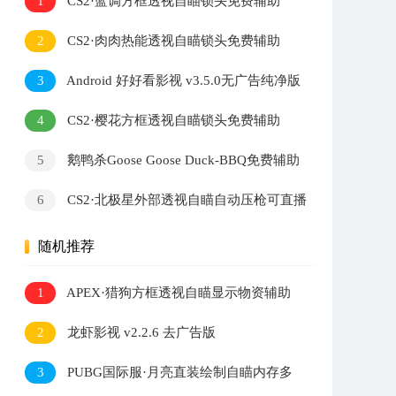
1
CS2·蓝调方框透视自瞄锁头免费辅助
2
CS2·肉肉热能透视自瞄锁头免费辅助
3
Android 好好看影视 v3.5.0无广告纯净版
4
CS2·樱花方框透视自瞄锁头免费辅助
5
鹅鸭杀Goose Goose Duck-BBQ免费辅助
v1.8.3
6
CS2·北极星外部透视自瞄自动压枪可直播
v2.7.3
随机推荐
1
APEX·猎狗方框透视自瞄显示物资辅助
2
龙虾影视 v2.2.6 去广告版
3
PUBG国际服·月亮直装绘制自瞄内存多