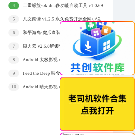
功能 v1.28
4
二重螺旋·ok-dna多功能自动工具 v1.0.69
5
凡文阅读 v1.2.5 永久免费开源全网小说
×
阅读器「10月20号」
6
和平海岛·虎爪直装绘制自瞄漏打破解版
v3.21
7
磁力云 v2.6.8解锁VIP会员版
8
Android 太极影视 v1.2.1去广告会员版
9
Feed the Deep 喂食深渊 v1.0 中文版
10
Android 晴天影视 v5.6.7解锁高级版 支持
投屏