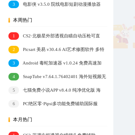
3
电影侠 v3.5.0 院线电影短剧动漫播放器
多内核切换高清观影软件
本周热门
1
CS2·北极星外部透视自瞄自动压枪可直
播 v2.7.3
2
Picsart 美易 v30.4.6 AI艺术修图软件 多特
效照片编辑工具
3
Android 毒蛇加速器 v1.0.24 免费高速加
速器
4
SnapTube v7.64.1.76402401 海外短视频无
水印下载器
5
七猫免费小说APP v8.4.0 纯净优化版 海
量小说阅读软件
6
PC绝区零·Pipsi多功能免费辅助国际服
v0.6.2
本月热门