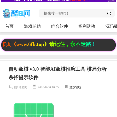
首页
游戏辅助
综合软件
福利活动
源码
ww.6fb.top》请记住，永不迷路！
自动象棋 v3.0 智能AI象棋推演工具 棋局分析
杀招提示软件
酷8辅助网
2026-6-30 10:05
游戏辅助