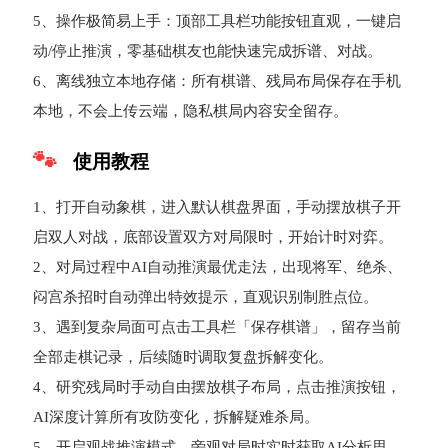
5、操作极简易上手：顶部工具栏功能按钮直观，一键启
动/停止推演，零基础棋友也能快速完成拆谱、对战。
6、离线独立本地存储：所有棋谱、残局布局保存在手机
本地，不会上传云端，隐私棋局内容安全留存。
使用教程
1、打开自动象棋，进入默认棋盘界面，手动摆放棋子开
启双人对战，底部设置双方对局限时，开始计时对弈。
2、对局过程中AI自动推演最优走法，出现将军、绝杀、
闷宫杀招时自动弹出特效提示，直观识别制胜点位。
3、遇到复杂局面可点击工具栏「保存棋谱」，留存当前
全部走棋记录，后续随时调取复盘拆解变化。
4、研究残局时手动自由摆放棋子布局，点击推演按钮，
AI深度计算所有攻防变化，拆解疑难杀局。
5、开启观战推演模式，旁观对局时实时获取AI分析思