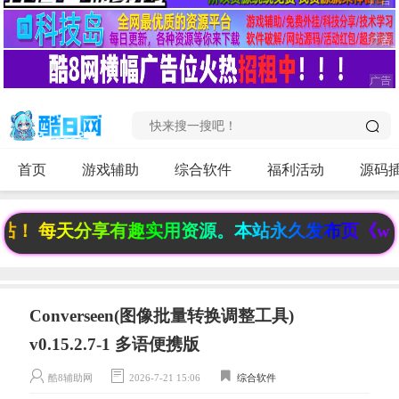
首页
游戏辅助
综合软件
福利活动
源码
 每天分享有趣实用资源。本站永久发布页《www.6f
Converseen(图像批量转换调整工具)
v0.15.2.7-1 多语便携版
酷8辅助网
2026-7-21 15:06
综合软件