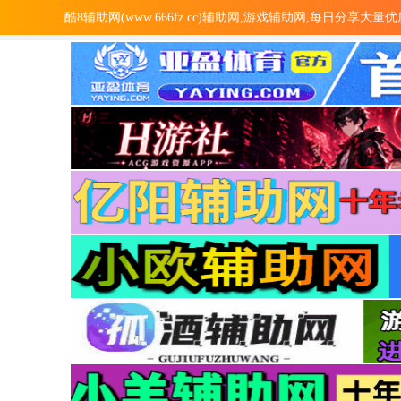
酷8辅助网(www.666fz.cc)辅助网,游戏辅助网,每日分享大