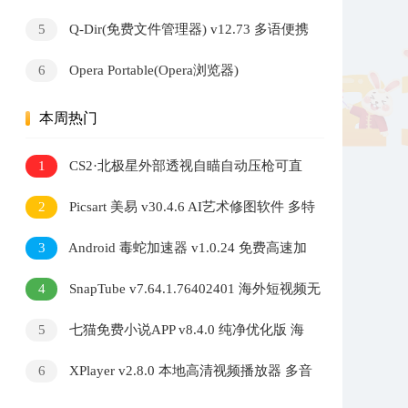
多语便携版
5
Q-Dir(免费文件管理器) v12.73 多语便携
版
6
Opera Portable(Opera浏览器)
v134.0.5954.46 官方便携版
本周热门
1
CS2·北极星外部透视自瞄自动压枪可直
播 v2.7.3
2
Picsart 美易 v30.4.6 AI艺术修图软件 多特
效照片编辑工具
3
Android 毒蛇加速器 v1.0.24 免费高速加
速器
4
SnapTube v7.64.1.76402401 海外短视频无
水印下载器
5
七猫免费小说APP v8.4.0 纯净优化版 海
量小说阅读软件
6
XPlayer v2.8.0 本地高清视频播放器 多音
轨解码自定义音效调节软件