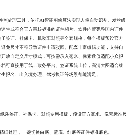
业证件照处理工具，依托AI智能图像算法实现人像自动识别、发丝级
快速生成符合官方审核标准的证件相片。软件内置完整国内证件
电子签证、社保卡、机动车驾照等全套规格，每个模板预设官方
，避免尺寸不符导致证件申请驳回。配套丰富编辑功能，支持自
时开放自定义尺寸模式，可按需录入毫米、像素数值适配小众报
子档可直接用于线上政务平台、签证系统上传，高清大图适合线
学生报名、出入境办理、驾考换证等场景都能满足。
/纸质签证、社保卡、驾照专用模板，预设官方毫米、像素标准尺
缘精细处理，一键切换白底、蓝底、红底等证件标准底色。