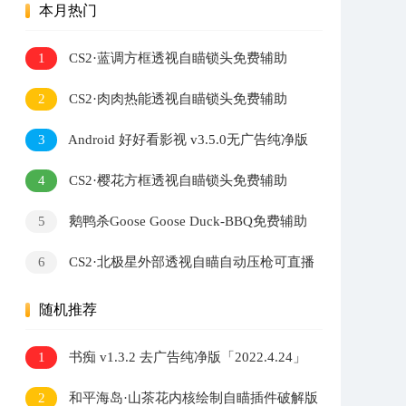
本月热门
1
CS2·蓝调方框透视自瞄锁头免费辅助
2
CS2·肉肉热能透视自瞄锁头免费辅助
3
Android 好好看影视 v3.5.0无广告纯净版
4
CS2·樱花方框透视自瞄锁头免费辅助
5
鹅鸭杀Goose Goose Duck-BBQ免费辅助
v1.8.3
6
CS2·北极星外部透视自瞄自动压枪可直播
v2.7.3
随机推荐
1
书痴 v1.3.2 去广告纯净版「2022.4.24」
2
和平海岛·山茶花内核绘制自瞄插件破解版