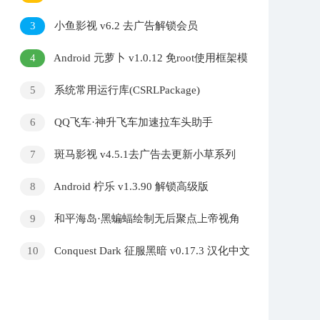
3
小鱼影视 v6.2 去广告解锁会员
4
Android 元萝卜 v1.0.12 免root使用框架模
块
5
系统常用运行库(CSRLPackage)
v1.3.26.0117 By sucat
6
QQ飞车·神升飞车加速拉车头助手
7
斑马影视 v4.5.1去广告去更新小草系列
8
Android 柠乐 v1.3.90 解锁高级版
9
和平海岛·黑蝙蝠绘制无后聚点上帝视角
插件破解 v5.29
10
Conquest Dark 征服黑暗 v0.17.3 汉化中文
版