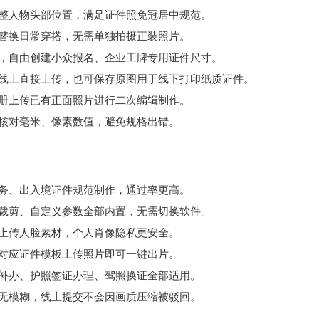
调整人物头部位置，满足证件照免冠居中规范。
替换日常穿搭，无需单独拍摄正装照片。
值，自由创建小众报名、企业工牌专用证件尺寸。
持线上直接上传，也可保存原图用于线下打印纸质证件。
册上传已有正面照片进行二次编辑制作。
核对毫米、像素数值，避免规格出错。
务、出入境证件规范制作，通过率更高。
寸裁剪、自定义参数全部内置，无需切换软件。
上传人脸素材，个人肖像隐私更安全。
对应证件模板上传照片即可一键出片。
证补办、护照签证办理、驾照换证全部适用。
晰无模糊，线上提交不会因画质压缩被驳回。