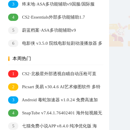
3
终末地·ASA多功能辅助v9国服/国际服
4
CS2·Essentials外部多功能辅助1.7
5
蔚蓝档案·ASA多功能辅助v9
6
电影侠 v3.5.0 院线电影短剧动漫播放器 多
内核切换高清观影软件
本周热门
1
CS2·北极星外部透视自瞄自动压枪可直
播 v2.7.3
2
Picsart 美易 v30.4.6 AI艺术修图软件 多特
效照片编辑工具
3
Android 毒蛇加速器 v1.0.24 免费高速加
速器
4
SnapTube v7.64.1.76402401 海外短视频无
水印下载器
5
七猫免费小说APP v8.4.0 纯净优化版 海