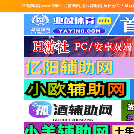
酷8辅助网(www.666fz.cc)辅助网,游戏辅助网,每日分享大