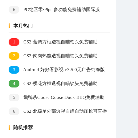
量小说阅读软件
6
PC绝区零·Pipsi多功能免费辅助国际服
v0.6.2
本月热门
1
CS2·蓝调方框透视自瞄锁头免费辅助
2
CS2·肉肉热能透视自瞄锁头免费辅助
3
Android 好好看影视 v3.5.0无广告纯净版
4
CS2·樱花方框透视自瞄锁头免费辅助
5
鹅鸭杀Goose Goose Duck-BBQ免费辅助
v1.8.3
6
CS2·北极星外部透视自瞄自动压枪可直播
v2.7.3
随机推荐