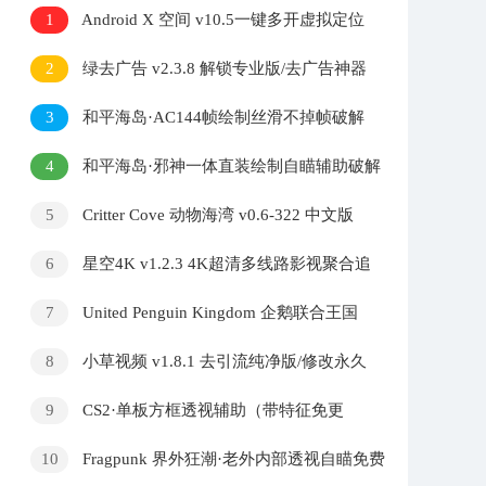
1
Android X 空间 v10.5一键多开虚拟定位
打卡工具
2
绿去广告 v2.3.8 解锁专业版/去广告神器
3
和平海岛·AC144帧绘制丝滑不掉帧破解
版 v1.5
4
和平海岛·邪神一体直装绘制自瞄辅助破解
版 v12.6
5
Critter Cove 动物海湾 v0.6-322 中文版
6
星空4K v1.2.3 4K超清多线路影视聚合追
剧软件
7
United Penguin Kingdom 企鹅联合王国
v1.005 中文版
8
小草视频 v1.8.1 去引流纯净版/修改永久
VIP「10月9号」
9
CS2·单板方框透视辅助（带特征免更
新）
10
Fragpunk 界外狂潮·老外内部透视自瞄免费