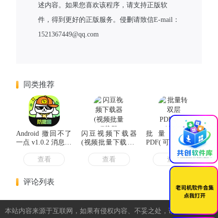
述内容。如果您喜欢该程序，请支持正版软
件，得到更好的正版服务。侵删请致信E-mail：
1521367449@qq.com
同类推荐
×
Android 撤回不了
闪豆视频下载器
批量转双层
一点 v1.0.2 消息防
(视频批量下载器)
PDF(可识别各种
撤回神器
v4.0.0.0-
语言) v3.1 中文绿
查看
查看
查看
2026.06.05-v2 去
色版
升级绿色版
评论列表
本站内容来源于互联网，如果有侵权内容、不妥之处，请第一时间联