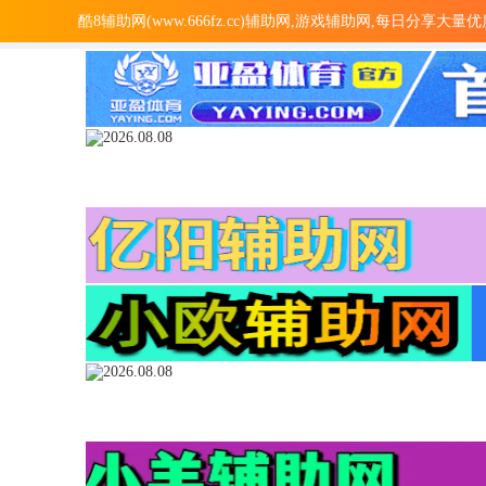
酷8辅助网(www.666fz.cc)辅助网,游戏辅助网,每日分享大