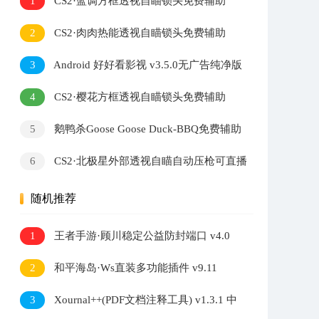
1
CS2·蓝调方框透视自瞄锁头免费辅助
2
CS2·肉肉热能透视自瞄锁头免费辅助
3
Android 好好看影视 v3.5.0无广告纯净版
4
CS2·樱花方框透视自瞄锁头免费辅助
5
鹅鸭杀Goose Goose Duck-BBQ免费辅助
v1.8.3
6
CS2·北极星外部透视自瞄自动压枪可直播
v2.7.3
随机推荐
1
王者手游·顾川稳定公益防封端口 v4.0
2
和平海岛·Ws直装多功能插件 v9.11
3
Xournal++(PDF文档注释工具) v1.3.1 中