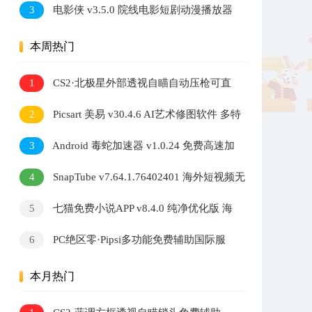
3
电影侠 v3.5.0 院线电影短剧动漫播放器
多内核切换高清观影软件
本周热门
1
CS2·北极星外部透视自瞄自动压枪可直
播 v2.7.3
2
Picsart 美易 v30.4.6 AI艺术修图软件 多特
效照片编辑工具
3
Android 毒蛇加速器 v1.0.24 免费高速加
速器
4
SnapTube v7.64.1.76402401 海外短视频无
水印下载器
5
七猫免费小说APP v8.4.0 纯净优化版 海
量小说阅读软件
6
PC绝区零·Pipsi多功能免费辅助国际服
v0.6.2
本月热门