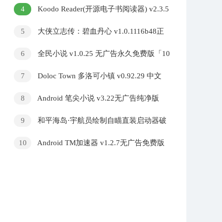
文绿色版
4
Koodo Reader(开源电子书阅读器) v2.3.5
中文绿色版
5
大侠立志传：碧血丹心 v1.0.1116b48正
式版
6
全民小说 v1.0.25 无广告永久免费版「10
月30号」
7
Doloc Town 多洛可小镇 v0.92.29 中文
版
8
Android 笔尖小说 v3.22无广告纯净版
9
和平海岛·宇航员绘制自瞄直装启动器破
解 v5.0
10
Android TM加速器 v1.2.7无广告免费版